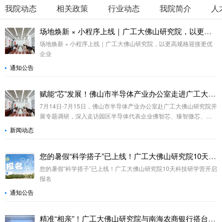
我院动态
相关政策
行业动态
我院简介
人
场地焕新 × 小程序上线｜广工大佛山研究院，以更高规格迎接更优企业
场地焕新 × 小程序上线｜广工大佛山研究院，以更高规格迎接更优
企业
通知公告
赋能“芯”发展！佛山市半导体产业办公室走进广工大佛山研究院探索产业协同新路径
7月14日-7月15日，佛山市半导体产业办公室赴广工大佛山研究院开
展专题调研，深入走访园区半导体代表企业佛智芯、臻智微芯、紫
芯光电、置广芯测、巨晟微等，并就产业发展与企业需求展开座
新闻动态
谈。
您的暑假“科学搭子”已上线！广工大佛山研究院10天科技研学营开启报名
您的暑假“科学搭子”已上线！广工大佛山研究院10天科技研学营开启
报名
通知公告
精准“相亲”！广工大佛山研究院与南海农商银行搭台，优质项目觅“伯乐”