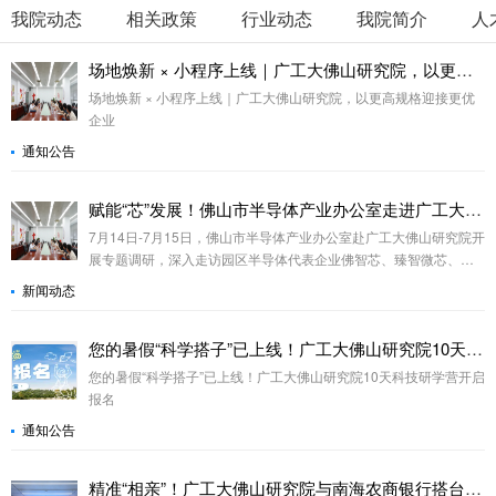
我院动态
相关政策
行业动态
我院简介
人
场地焕新 × 小程序上线｜广工大佛山研究院，以更高规格迎接更优企业
场地焕新 × 小程序上线｜广工大佛山研究院，以更高规格迎接更优
企业
通知公告
赋能“芯”发展！佛山市半导体产业办公室走进广工大佛山研究院探索产业协同新路径
7月14日-7月15日，佛山市半导体产业办公室赴广工大佛山研究院开
展专题调研，深入走访园区半导体代表企业佛智芯、臻智微芯、紫
芯光电、置广芯测、巨晟微等，并就产业发展与企业需求展开座
新闻动态
谈。
您的暑假“科学搭子”已上线！广工大佛山研究院10天科技研学营开启报名
您的暑假“科学搭子”已上线！广工大佛山研究院10天科技研学营开启
报名
通知公告
精准“相亲”！广工大佛山研究院与南海农商银行搭台，优质项目觅“伯乐”